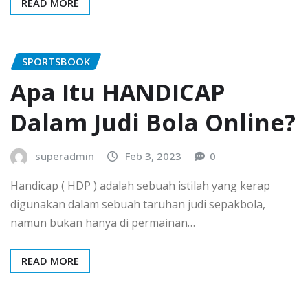
READ MORE
SPORTSBOOK
Apa Itu HANDICAP
Dalam Judi Bola Online?
superadmin
Feb 3, 2023
0
Handicap ( HDP ) adalah sebuah istilah yang kerap
digunakan dalam sebuah taruhan judi sepakbola,
namun bukan hanya di permainan…
READ MORE