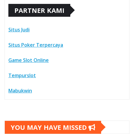
PARTNER KAMI
Situs Judi
Situs Poker Terpercaya
Game Slot Online
Tempurslot
Mabukwin
YOU MAY HAVE MISSED