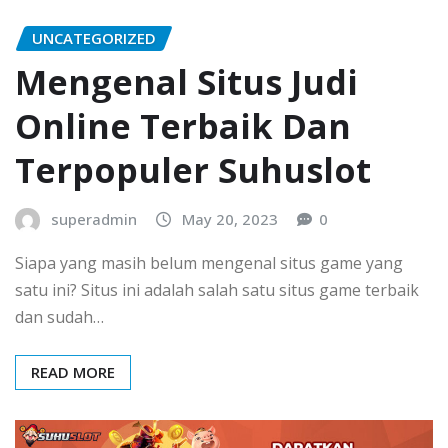
UNCATEGORIZED
Mengenal Situs Judi
Online Terbaik Dan
Terpopuler Suhuslot
superadmin
May 20, 2023
0
Siapa yang masih belum mengenal situs game yang
satu ini? Situs ini adalah salah satu situs game terbaik
dan sudah…
READ MORE