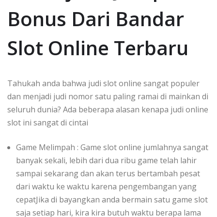
Bonus Dari Bandar
Slot Online Terbaru
Tahukah anda bahwa judi slot online sangat populer
dan menjadi judi nomor satu paling ramai di mainkan di
seluruh dunia? Ada beberapa alasan kenapa judi online
slot ini sangat di cintai
Game Melimpah : Game slot online jumlahnya sangat
banyak sekali, lebih dari dua ribu game telah lahir
sampai sekarang dan akan terus bertambah pesat
dari waktu ke waktu karena pengembangan yang
cepatJika di bayangkan anda bermain satu game slot
saja setiap hari, kira kira butuh waktu berapa lama