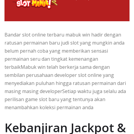
Bandar slot online terbaru mabuk win hadir dengan
ratusan permainan baru judi slot yang mungkin anda
belum pernah coba yang memberikan sensasi
permainan seru dan tingkat kemenangan
terbaikMabuk win telah berkerja sama dengan
sembilan perusahaan developer slot online yang
menyediakan puluhan hingga ratusan permainan dari
masing masing developerSetiap waktu juga selalu ada
perilisan game slot baru yang tentunya akan
menambahkan koleksi permainan anda
Kebanjiran Jackpot &