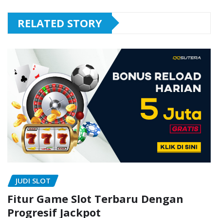
RELATED STORY
JUDI SLOT
Fitur Game Slot Terbaru Dengan
Progresif Jackpot