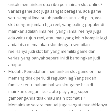
untuk memainkan dua ribu permainan slot online?
Variasi game slot juga sangat beragam, ada game
satu sampai lima puluh paylines untuk di pilih, ada
slot dengan jumlah tiga reel, yang paling populer di
mainkan adalah lima reel, yang ramai reelnya juga
ada yaitu tujuh reel, atau mau yang lebih komplit lagi
anda bisa memainkan slot dengan sembilan
reelHanya judi slot lah yang memiliki game dan
variasi yang banyak seperti ini di bandingkan judi
apapun
Mudah : Kemudahan memainkan slot game online
memang tidak perlu di ragukan lagiYang sudah
familiar tentu paham bahwa slot game bisa di
mainkan dengan fitur auto play yang super
gampangAnda tidak mau main otomatis ?
Memainkan secara manual juga sangat mudahHanya