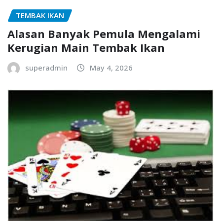
TEMBAK IKAN
Alasan Banyak Pemula Mengalami
Kerugian Main Tembak Ikan
superadmin
May 4, 2026